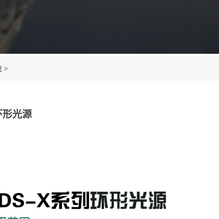
统
>
环形光源