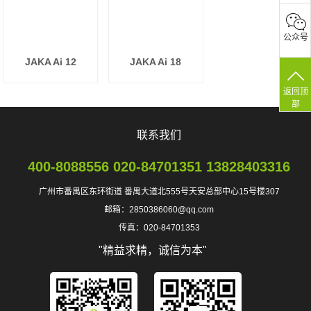
公众号
JAKA Ai 12
JAKA Ai 18
返回顶
部
联系我们
400-8088556 020-84701351 13828403316
广州市番禺区东环街道 番禺大道北555号天安总部中心15号楼307
邮箱：2850386060@qq.com
传真：020-84701353
"精益求精，诚信为本"