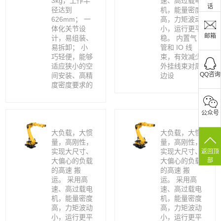
3kg，工作半
速、高过载电
话
径达到
机，能量密度
626mm； 一
高，力矩波动
体化关节设
小，运行更平
邮箱
计，易组装、
稳。 内置气
易拆卸； 小
管和 IO 线
巧轻便，能够
束，有效减少
适应狭小的空
外挂线束对周
QQ咨询
间安装、高精
边设
度密度要求的
公众号
大负载，大惯
大负载，大惯
量，高刚性，
量，高刚性，
实现大尺寸、
实现大尺寸、
返回顶
部
大偏心的负载
大偏心的负载
的高速 搬
的高速 搬
运。 采用高
运。 采用高
速、高过载电
速、高过载电
机，能量密度
机，能量密度
高，力矩波动
高，力矩波动
小，运行更平
小，运行更平