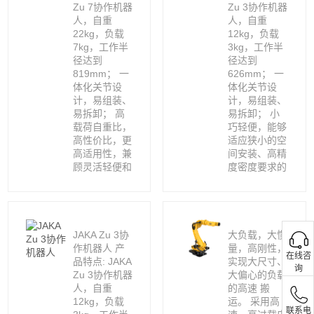
Zu 7协作机器
Zu 3协作机器
人，自重
人，自重
22kg，负载
12kg，负载
7kg，工作半
3kg，工作半
径达到
径达到
819mm； 一
626mm； 一
体化关节设
体化关节设
计，易组装、
计，易组装、
易拆卸； 高
易拆卸； 小
载荷自重比，
巧轻便，能够
高性价比，更
适应狭小的空
高适用性，兼
间安装、高精
顾灵活轻便和
度密度要求的
JAKA Zu 3协
大负载，大惯
作机器人 产
量，高刚性，
在线咨
品特点: JAKA
实现大尺寸、
询
Zu 3协作机器
大偏心的负载
人，自重
的高速 搬
12kg，负载
运。 采用高
联系电