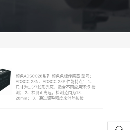
颜色ADSCC28系列 颜色色标传感器 型号：
ADSCC-28N、ADSCC-28P 性能特点： 1、
尺寸为1.5*7线形光斑，适合不同应用环境 检
测； 2、检测距离远，检测范围为18-
28mm； 3、通过调整精度来消除被检