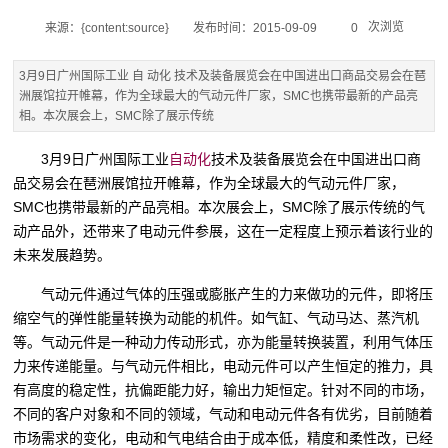
次浏览
来源：{content:source}
发布时间：2015-09-09
0
3月9日广州国际工业 自 动化 技术及装备展览会在中国进出口商品交易会在琶
洲展馆拉开帷幕，作为全球最大的气动元件厂家，SMC也携带最新的产品亮
相。本次展会上，SMC除了展示传统
3月9日广州国际工业
自
动化
技术及装备展览会在中国进出口商
品交易会在琶洲展馆拉开帷幕，作为全球最大的气动元件厂家，
SMC也携带最新的产品亮相。本次展会上，SMC除了展示传统的气
动产品外，还带来了电动元件参展，这在一定程度上预示着该行业的
未来发展趋势。
气动元件通过气体的压强或膨胀产生的力来做功的元件，即将压
缩空气的弹性能量转换为动能的机件。如气缸、气动马达、蒸汽机
等。气动元件是一种动力传动形式，亦为能量转换装置，利用气体压
力来传递能量。与气动元件相比，电动元件可以产生恒定的推力，具
有高度的稳定性，抗偏距能力好，输出力矩恒定。针对不同的市场，
不同的客户对象和不同的领域，气动和电动元件各有优劣，目前随着
市场需求的变化，电动和气电结合由于成本低，精度和柔性改，已经