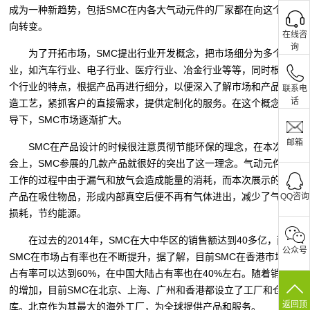
成为一种新趋势，包括SMC在内各大气动元件的厂家都在向这个方
向转变。
在线咨
询
为了开拓市场，SMC提出行业开发概念，把市场细分为多个行
业，如汽车行业、电子行业、医疗行业、冶金行业等等，同时根据每
个行业的特点，根据产品再进行细分，以便深入了解市场和产品的制
联系电
话
造工艺，紧抓客户的直接需求，提供定制化的服务。在这个概念的指
导下，SMC市场逐渐扩大。
邮箱
SMC在产品设计的时候很注意贯彻节能环保的理念，在本次展
会上，SMC参展的几款产品就很好的突出了这一理念。气动元件在
工作的过程中由于漏气和放气会造成能量的消耗，而本次展示的一款
产品在吸住物品，形成内部真空后便不再有气体进出，减少了气体的
QQ咨询
损耗，节约能源。
在过去的2014年，SMC在大中华区的销售额达到40多亿，而且
公众号
SMC在市场占有率也在不断提升，据了解，目前SMC在香港市场的
占有率可以达到60%，在中国大陆占有率也在40%左右。随着销售额
的增加，目前SMC在北京、上海、广州和香港都设立了工厂和仓
返回顶
库。北京作为其最大的海外工厂，为全球提供产品和服务。