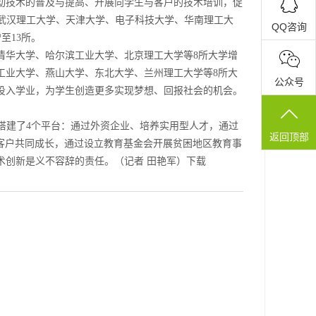
动技术的普及与提高、开展向学生与客户的技术培训，促
在武汉理工大学、天津大学、电子科技大学、华南理工大
QQ咨询
至13所。
清华大学、哈尔滨工业大学、北京理工大学等8所大学增
工业大学、燕山大学、东北大学、兰州理工大学等8所大
公众号
投入学业，为学生创造更多实现梦想、回报社会的机会。
搭建了4个平台：通过外资企业、培养实用型人才，通过
返回顶部
客户共同成长，通过设立教育基金会开展贫困地区教育事
术创新是义不容辞的责任。（记者 田艳军）
下载