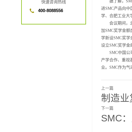
据了解，SMC
快速咨询热线
进SMC产品向
400-8088556
学、合肥工业大学
会议期间，北京
加SMC奖学金
学新设SMC奖
设立SMC奖学金
SMC中国公司
产学合作、重视
业。SMC作为
上一篇
制造业
下一篇
SMC