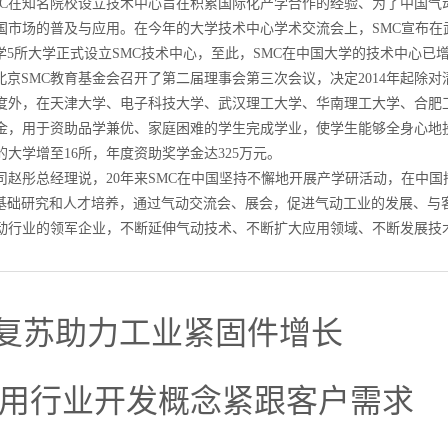
在知名院校设立技术中心旨在积累国际化产学合作的经验、为了中国气
中国市场的普及与应用。在今年的大学技术中心学术交流会上，SMC宣布
5所大学正式设立SMC技术中心，至此，SMC在中国大学的技术中心已增
SMC教育基金会召开了第二届理事会第三次会议，决定2014年起除对
额度外，在天津大学、电子科技大学、武汉理工大学、华南理工大学、合肥
学金，用于资助品学兼优、家庭困难的学生完成学业，使学生能够全身心地
的大学增至16所，年度资助奖学金达325万元。
赵彤总经理说，20年来SMC在中国坚持不懈地开展产学研活动，在中国
基础研究和人才培养，通过气动交流会、展会，促进气动工业的发展、与
气动行业的领军企业，不断延伸气动技术、不断扩大应用领域、不断发展技
复苏助力工业紧固件增长
：用行业开发概念紧跟客户需求