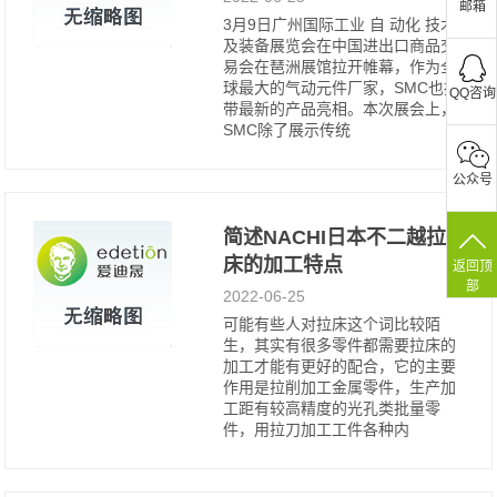
邮箱
3月9日广州国际工业 自 动化 技术
及装备展览会在中国进出口商品交
易会在琶洲展馆拉开帷幕，作为全
球最大的气动元件厂家，SMC也携
QQ咨询
带最新的产品亮相。本次展会上，
SMC除了展示传统
公众号
简述NACHI日本不二越拉
床的加工特点
返回顶
部
2022-06-25
可能有些人对拉床这个词比较陌
生，其实有很多零件都需要拉床的
加工才能有更好的配合，它的主要
作用是拉削加工金属零件，生产加
工距有较高精度的光孔类批量零
件，用拉刀加工工件各种内